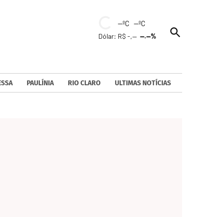
--ºC --ºC
Open
Dólar: R$ -,--
--.--%
Search
ESSA
PAULÍNIA
RIO CLARO
ULTIMAS NOTÍCIAS