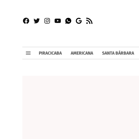
Facebook
Twitter
Instagram
YouTube
RSS
Whatsapp
Google
News
PIRACICABA
AMERICANA
SANTA BÁRBARA