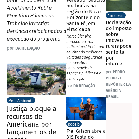
melhorias na
Acolhimento Rubi e
região do Novo
Ministério Público do
Economia
Horizonte e do
Trabalho investiga
Declaração
Santa Fé, em
do imposto
Piracicaba
denúncias relacionadas à
sobre
Marco Bicheiro
execução do programa
imóveis
apresentou três
rurais pode
indicações à Prefeitura
por
DA REDAÇÃO
ser feita
solicitando melhorias
voltadas à segurança
por
no trânsito, à
internet
conservação de
por
PEDRO
espaços públicos e à
PEDUZZI -
iluminação
REPÓRTER DA
por
DA REDAÇÃO
AGÊNCIA
BRASIL
Meio Ambiente
Justiça bloqueia
recursos de
Americana por
Rodeio
lançamentos de
Frei Gilson abre a
31ª Festa do