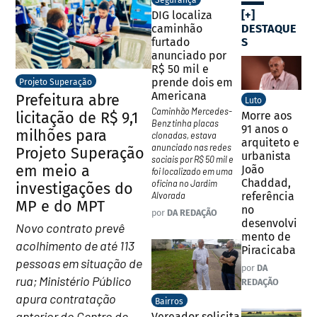
Segurança
[+]
DIG localiza
DESTAQUE
caminhão
S
furtado
anunciado por
R$ 50 mil e
prende dois em
Projeto Superação
Americana
Prefeitura abre
Luto
Caminhão Mercedes-
licitação de R$ 9,1
Morre aos
Benz tinha placas
91 anos o
milhões para
clonadas, estava
arquiteto e
anunciado nas redes
Projeto Superação
urbanista
sociais por R$ 50 mil e
em meio a
João
foi localizado em uma
Chaddad,
oficina no Jardim
investigações do
referência
Alvorada
MP e do MPT
no
por
DA REDAÇÃO
desenvolvi
Novo contrato prevê
mento de
acolhimento de até 113
Piracicaba
pessoas em situação de
por
DA
rua; Ministério Público
REDAÇÃO
apura contratação
Bairros
anterior do Centro de
Vereador solicita