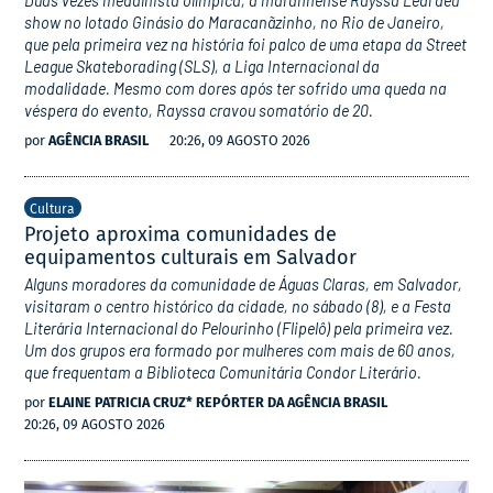
Duas vezes medalhista olímpica, a maranhense Rayssa Leal deu
show no lotado Ginásio do Maracanãzinho, no Rio de Janeiro,
que pela primeira vez na história foi palco de uma etapa da Street
League Skateborading (SLS), a Liga Internacional da
modalidade. Mesmo com dores após ter sofrido uma queda na
véspera do evento, Rayssa cravou somatório de 20.
por
AGÊNCIA BRASIL
20:26, 09 AGOSTO 2026
Cultura
Projeto aproxima comunidades de
equipamentos culturais em Salvador
Alguns moradores da comunidade de Águas Claras, em Salvador,
visitaram o centro histórico da cidade, no sábado (8), e a Festa
Literária Internacional do Pelourinho (Flipelô) pela primeira vez.
Um dos grupos era formado por mulheres com mais de 60 anos,
que frequentam a Biblioteca Comunitária Condor Literário.
por
ELAINE PATRICIA CRUZ* REPÓRTER DA AGÊNCIA BRASIL
20:26, 09 AGOSTO 2026