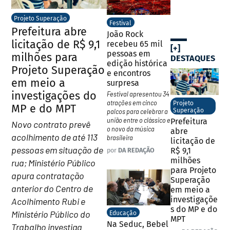
Projeto Superação
Festival
Prefeitura abre
João Rock
licitação de R$ 9,1
recebeu 65 mil
[+]
pessoas em
milhões para
DESTAQUES
edição histórica
Projeto Superação
e encontros
em meio a
surpresa
investigações do
Festival apresentou 34
atrações em cinco
Projeto
MP e do MPT
Superação
palcos para celebrar a
união entre o clássico e
Prefeitura
Novo contrato prevê
o novo da música
abre
acolhimento de até 113
brasileira
licitação de
pessoas em situação de
R$ 9,1
por
DA REDAÇÃO
milhões
rua; Ministério Público
para Projeto
apura contratação
Superação
anterior do Centro de
em meio a
investigaçõe
Acolhimento Rubi e
s do MP e do
Ministério Público do
Educação
MPT
Na Seduc, Bebel
Trabalho investiga