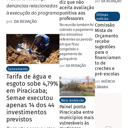
por
DA REDAÇÃO
diz que não
denúncias relacionadas
aceita avaliação
à execução do programa
punitiva aos
Últimas
professores
notícias
por
DA REDAÇÃO
Na reunião também foi
Comissão
cobrado o pagamento
Mista de
dos retroativos
Orçamento
referentes ao período
recebe
em que ficou
sugestões
congelado o
para o
pagamento de
financiamen
quinquênio
to de
por
DA REDAÇÃO
creches e
Saneamento
pré-escolas
Tarifa de água e
por
AGÊNCIA
esgoto sobe 4,79%
CÂMARA
em Piracicaba;
Semae executou
Meio Ambiente
apenas 14 dos 44
Painel ponta
investimentos
Piracicaba entre
municípios mais
previstos
vulneráveis às