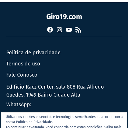
Giro19.com
Facebook
Instagram
YouTube
RSS
Política de privacidade
Termos de uso
Fale Conosco
Edifício Racz Center, sala 808 Rua Alfredo
Guedes, 1949 Bairro Cidade Alta
WhatsApp:
E-mail:
contato@giro19.com.br
Utilizamos cookies essenciais e tecnologias semelhantes de acordo com a
nossa Política de Privacidade.
Ao continuar navegando, você concorda com estas condições.
Saiba mais