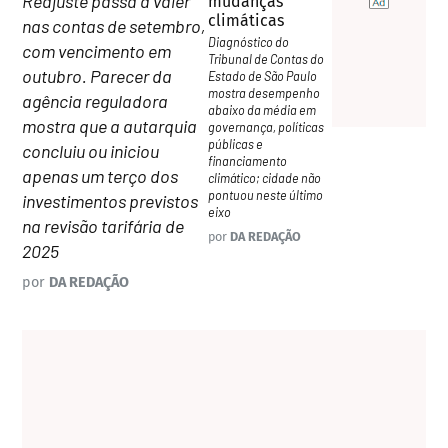
Reajuste passa a valer
mudanças
climáticas
nas contas de setembro,
Diagnóstico do
com vencimento em
Tribunal de Contas do
outubro. Parecer da
Estado de São Paulo
mostra desempenho
agência reguladora
abaixo da média em
mostra que a autarquia
governança, políticas
públicas e
concluiu ou iniciou
financiamento
apenas um terço dos
climático; cidade não
pontuou neste último
investimentos previstos
eixo
na revisão tarifária de
por
DA REDAÇÃO
2025
por
DA REDAÇÃO