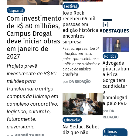
Festival
Taquaral
João Rock
Com investimento
recebeu 65 mil
pessoas em
de R$ 80 milhões,
[+]
edição histórica e
DESTAQUES
Campus Drogal
encontros
deve iniciar obras
surpresa
em janeiro de
Festival apresentou 34
atrações em cinco
2027
Política
palcos para celebrar a
Advogada
união entre o clássico e
Projeto prevê
piracicaban
o novo da música
investimento de R$ 80
brasileira
a Érica
milhões para
Gorga tem
por
DA REDAÇÃO
candidatur
transformar o antigo
a
campus da Unimep em
homologad
complexo corporativo,
a pelo PRD
logístico, cultural e,
por
DA
REDAÇÃO
futuramente,
Educação
universitário
Na Seduc, Bebel
diz que não
Últimas
por
ANDRÉ THIEFUL