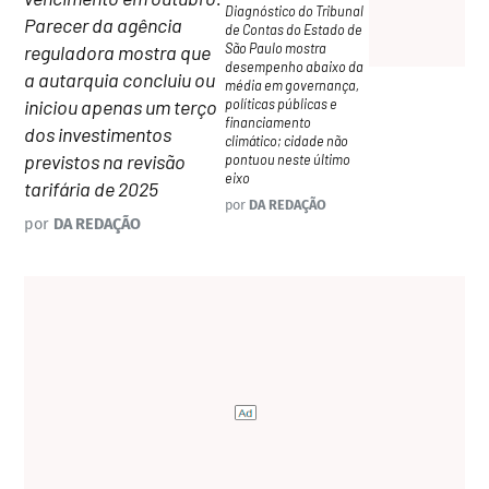
Diagnóstico do Tribunal
Parecer da agência
de Contas do Estado de
São Paulo mostra
reguladora mostra que
desempenho abaixo da
a autarquia concluiu ou
média em governança,
políticas públicas e
iniciou apenas um terço
financiamento
dos investimentos
climático; cidade não
previstos na revisão
pontuou neste último
eixo
tarifária de 2025
por
DA REDAÇÃO
por
DA REDAÇÃO