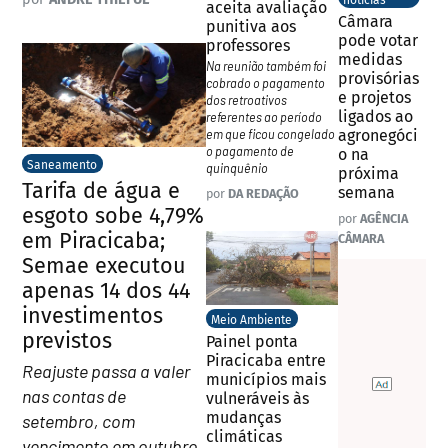
notícias
aceita avaliação
Câmara
punitiva aos
pode votar
professores
medidas
Na reunião também foi
provisórias
cobrado o pagamento
e projetos
dos retroativos
ligados ao
referentes ao período
em que ficou congelado
agronegóci
o pagamento de
o na
Saneamento
quinquênio
próxima
Tarifa de água e
semana
por
DA REDAÇÃO
esgoto sobe 4,79%
por
AGÊNCIA
em Piracicaba;
CÂMARA
Semae executou
apenas 14 dos 44
investimentos
Meio Ambiente
previstos
Painel ponta
Piracicaba entre
Reajuste passa a valer
municípios mais
nas contas de
vulneráveis às
mudanças
setembro, com
climáticas
vencimento em outubro.