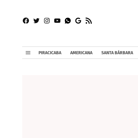
Facebook
Twitter
Instagram
YouTube
RSS
Whatsapp
Google
News
PIRACICABA
AMERICANA
SANTA BÁRBARA