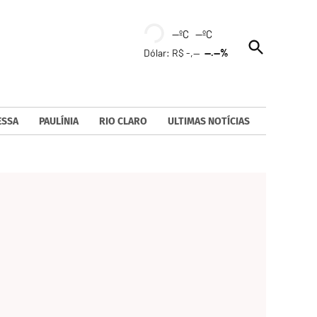
--ºC --ºC
Open
Dólar: R$ -,--
--.--%
Search
ESSA
PAULÍNIA
RIO CLARO
ULTIMAS NOTÍCIAS