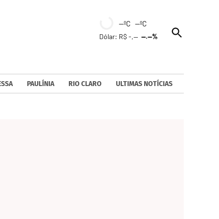
--ºC --ºC
Open
Dólar: R$ -,--
--.--%
Search
ESSA
PAULÍNIA
RIO CLARO
ULTIMAS NOTÍCIAS