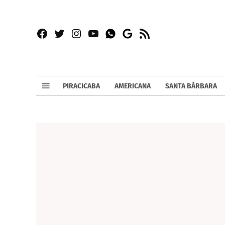
Facebook
Twitter
Instagram
YouTube
RSS
Whatsapp
Google
News
PIRACICABA
AMERICANA
SANTA BÁRBARA