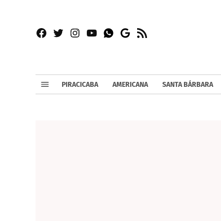
Facebook
Twitter
Instagram
YouTube
RSS
Whatsapp
Google
News
PIRACICABA
AMERICANA
SANTA BÁRBARA