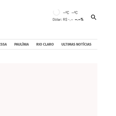
--ºC --ºC
Open
Dólar: R$ -,--
--.--%
Search
ESSA
PAULÍNIA
RIO CLARO
ULTIMAS NOTÍCIAS