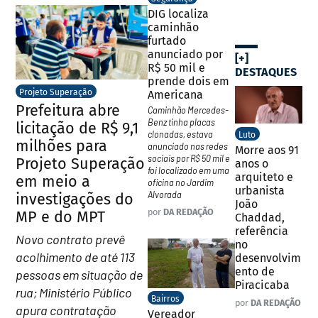
DIG localiza
caminhão
furtado
anunciado por
[+]
R$ 50 mil e
DESTAQUES
prende dois em
Projeto Superação
Americana
Prefeitura abre
Caminhão Mercedes-
Benz tinha placas
licitação de R$ 9,1
clonadas, estava
Luto
milhões para
anunciado nas redes
Morre aos 91
sociais por R$ 50 mil e
Projeto Superação
anos o
foi localizado em uma
arquiteto e
em meio a
oficina no Jardim
urbanista
Alvorada
investigações do
João
por
DA REDAÇÃO
MP e do MPT
Chaddad,
referência
Novo contrato prevê
no
acolhimento de até 113
desenvolvim
ento de
pessoas em situação de
Piracicaba
rua; Ministério Público
Bairros
por
DA REDAÇÃO
apura contratação
Vereador