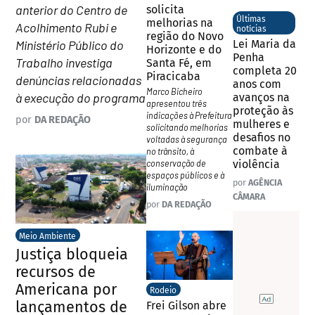
anterior do Centro de
solicita
Últimas
melhorias na
Acolhimento Rubi e
notícias
região do Novo
Ministério Público do
Lei Maria da
Horizonte e do
Penha
Trabalho investiga
Santa Fé, em
completa 20
Piracicaba
denúncias relacionadas
anos com
Marco Bicheiro
à execução do programa
avanços na
apresentou três
proteção às
indicações à Prefeitura
por
DA REDAÇÃO
mulheres e
solicitando melhorias
desafios no
voltadas à segurança
combate à
no trânsito, à
conservação de
violência
espaços públicos e à
por
AGÊNCIA
iluminação
CÂMARA
por
DA REDAÇÃO
Meio Ambiente
Justiça bloqueia
recursos de
Americana por
Rodeio
lançamentos de
Frei Gilson abre