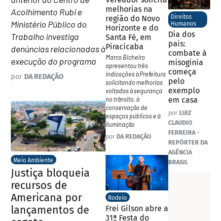
melhorias na
Acolhimento Rubi e
Direitos
região do Novo
Ministério Público do
Humanos
Horizonte e do
Dia dos
Trabalho investiga
Santa Fé, em
pais:
Piracicaba
denúncias relacionadas à
combate à
Marco Bicheiro
execução do programa
misoginia
apresentou três
começa
indicações à Prefeitura
por
DA REDAÇÃO
pelo
solicitando melhorias
exemplo
voltadas à segurança
no trânsito, à
em casa
conservação de
por
LUIZ
espaços públicos e à
CLAUDIO
iluminação
FERREIRA -
por
DA REDAÇÃO
REPÓRTER DA
AGÊNCIA
Meio Ambiente
BRASIL
Justiça bloqueia
recursos de
Americana por
Rodeio
lançamentos de
Frei Gilson abre a
31ª Festa do