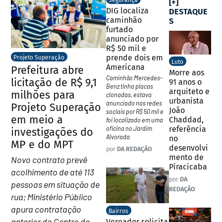
Segurança
[+]
DIG localiza
DESTAQUE
caminhão
S
furtado
anunciado por
R$ 50 mil e
prende dois em
Projeto Superação
Luto
Americana
Prefeitura abre
Morre aos
Caminhão Mercedes-
licitação de R$ 9,1
91 anos o
Benz tinha placas
arquiteto e
milhões para
clonadas, estava
urbanista
anunciado nas redes
Projeto Superação
João
sociais por R$ 50 mil e
em meio a
Chaddad,
foi localizado em uma
referência
oficina no Jardim
investigações do
Alvorada
no
MP e do MPT
desenvolvi
por
DA REDAÇÃO
mento de
Novo contrato prevê
Piracicaba
acolhimento de até 113
por
DA
pessoas em situação de
REDAÇÃO
rua; Ministério Público
apura contratação
Bairros
anterior do Centro de
Vereador solicita