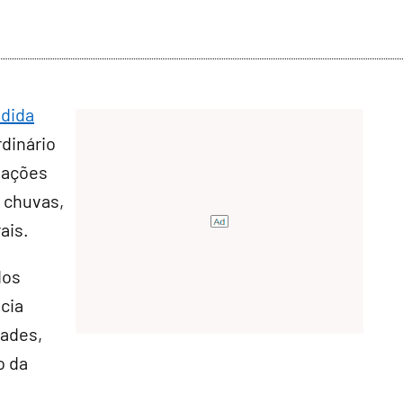
dida
rdinário
 ações
 chuvas,
ais.
dos
cia
dades,
o da