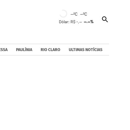
--ºC --ºC
Open
Dólar: R$ -,--
--.--%
Search
ESSA
PAULÍNIA
RIO CLARO
ULTIMAS NOTÍCIAS