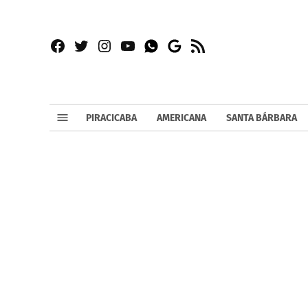
Facebook
Twitter
Instagram
YouTube
RSS
Whatsapp
Google
News
PIRACICABA
AMERICANA
SANTA BÁRBARA