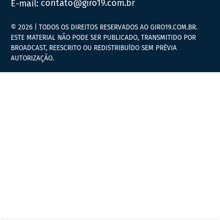
E-mail:
contato@giro19.com.br
© 2026 | TODOS OS DIREITOS RESERVADOS AO GIRO19.COM.BR.
ESTE MATERIAL NÃO PODE SER PUBLICADO, TRANSMITIDO POR
BROADCAST, REESCRITO OU REDISTRIBUÍDO SEM PRÉVIA
AUTORIZAÇÃO.