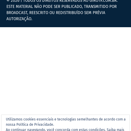
© 2026 | TODOS OS DIREITOS RESERVADOS AO GIRO19.COM.BR.
ESTE MATERIAL NÃO PODE SER PUBLICADO, TRANSMITIDO POR
BROADCAST, REESCRITO OU REDISTRIBUÍDO SEM PRÉVIA
AUTORIZAÇÃO.
Utilizamos cookies essenciais e tecnologias semelhantes de acordo com a
nossa Política de Privacidade.
Ao continuar navegando, você concorda com estas condições.
Saiba mais