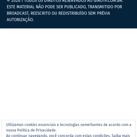
© 2026 | TODOS OS DIREITOS RESERVADOS AO GIRO19.COM.BR.
ESTE MATERIAL NÃO PODE SER PUBLICADO, TRANSMITIDO POR
BROADCAST, REESCRITO OU REDISTRIBUÍDO SEM PRÉVIA
AUTORIZAÇÃO.
Utilizamos cookies essenciais e tecnologias semelhantes de acordo com a
nossa Política de Privacidade.
Ao continuar navegando, você concorda com estas condições.
Saiba mais