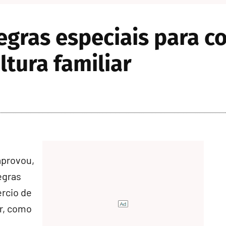
gras especiais para co
ltura familiar
aprovou,
egras
ércio de
ar, como