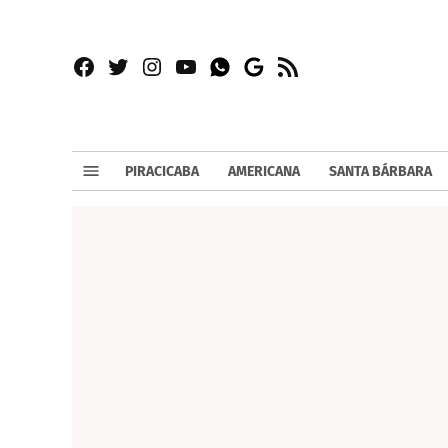
Facebook
Twitter
Instagram
YouTube
RSS
Whatsapp
Google
News
PIRACICABA
AMERICANA
SANTA BÁRBARA