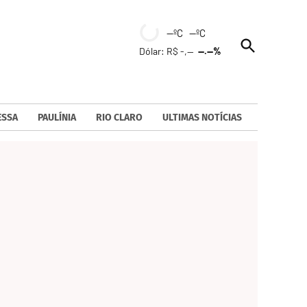
--ºC --ºC
Open
Dólar: R$ -,--
--.--%
Search
ESSA
PAULÍNIA
RIO CLARO
ULTIMAS NOTÍCIAS