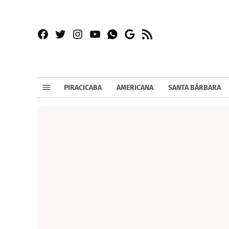
Facebook
Twitter
Instagram
YouTube
RSS
Whatsapp
Google
News
PIRACICABA
AMERICANA
SANTA BÁRBARA