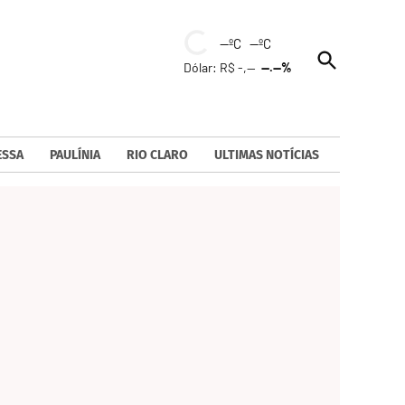
--ºC --ºC
Open
Dólar: R$ -,--
--.--%
Search
ESSA
PAULÍNIA
RIO CLARO
ULTIMAS NOTÍCIAS