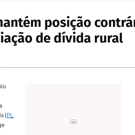
mantém posição contrá
iação de dívida rural
ulo
a
s (
PL
ge