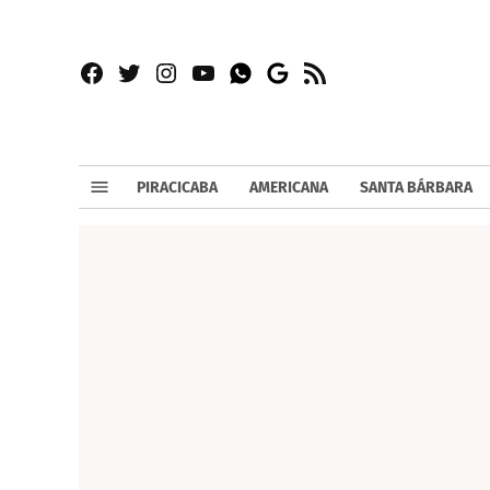
Facebook
Twitter
Instagram
YouTube
RSS
Whatsapp
Google
News
PIRACICABA
AMERICANA
SANTA BÁRBARA