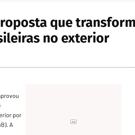
roposta que transform
ileiras no exterior
aprovou
e
erior por
B). A