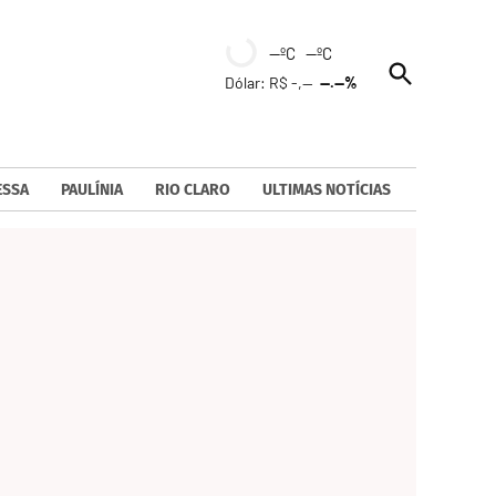
--ºC --ºC
Open
Dólar: R$ -,--
--.--%
Search
ESSA
PAULÍNIA
RIO CLARO
ULTIMAS NOTÍCIAS