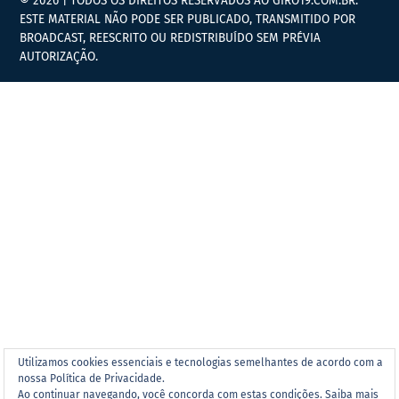
© 2026 | TODOS OS DIREITOS RESERVADOS AO GIRO19.COM.BR.
ESTE MATERIAL NÃO PODE SER PUBLICADO, TRANSMITIDO POR
BROADCAST, REESCRITO OU REDISTRIBUÍDO SEM PRÉVIA
AUTORIZAÇÃO.
Utilizamos cookies essenciais e tecnologias semelhantes de acordo com a
nossa Política de Privacidade.
Ao continuar navegando, você concorda com estas condições.
Saiba mais