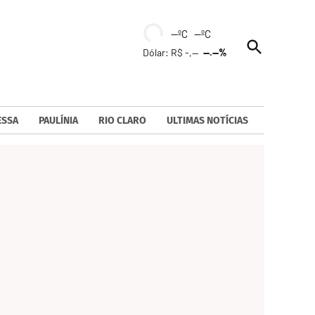
--ºC --ºC
Open
Dólar: R$ -,--
--.--%
Search
ESSA
PAULÍNIA
RIO CLARO
ULTIMAS NOTÍCIAS