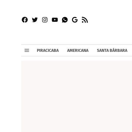
Facebook
Twitter
Instagram
YouTube
RSS
Whatsapp
Google
News
PIRACICABA
AMERICANA
SANTA BÁRBARA