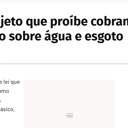
eto que proíbe cobran
 sobre água e esgoto
 lei que
sumo
A
ásico,