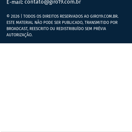
E-mail:
contato@giro19.com.br
© 2026 | TODOS OS DIREITOS RESERVADOS AO GIRO19.COM.BR.
ESTE MATERIAL NÃO PODE SER PUBLICADO, TRANSMITIDO POR
BROADCAST, REESCRITO OU REDISTRIBUÍDO SEM PRÉVIA
AUTORIZAÇÃO.