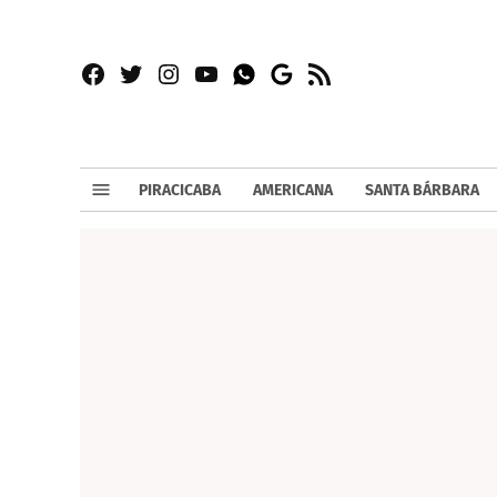
Facebook
Twitter
Instagram
YouTube
RSS
Whatsapp
Google
News
PIRACICABA
AMERICANA
SANTA BÁRBARA