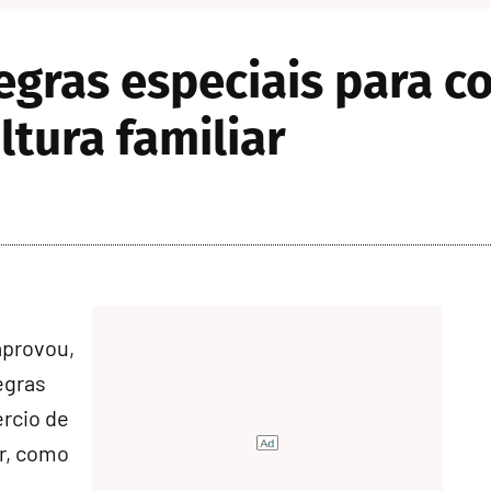
gras especiais para co
ltura familiar
aprovou,
egras
ércio de
ar, como