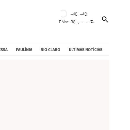
--ºC --ºC
Open
Dólar: R$ -,--
--.--%
Search
ESSA
PAULÍNIA
RIO CLARO
ULTIMAS NOTÍCIAS