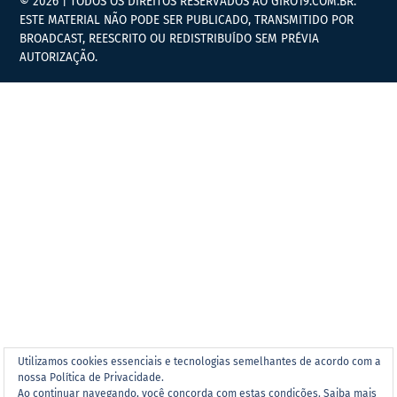
© 2026 | TODOS OS DIREITOS RESERVADOS AO GIRO19.COM.BR.
ESTE MATERIAL NÃO PODE SER PUBLICADO, TRANSMITIDO POR
BROADCAST, REESCRITO OU REDISTRIBUÍDO SEM PRÉVIA
AUTORIZAÇÃO.
Utilizamos cookies essenciais e tecnologias semelhantes de acordo com a
nossa Política de Privacidade.
Ao continuar navegando, você concorda com estas condições.
Saiba mais