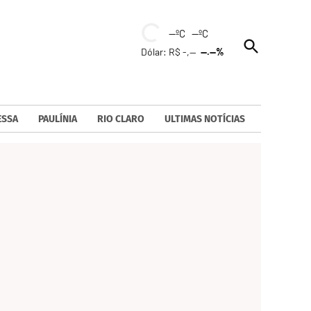
--ºC --ºC
Open
Dólar: R$ -,--
--.--%
Search
ESSA
PAULÍNIA
RIO CLARO
ULTIMAS NOTÍCIAS