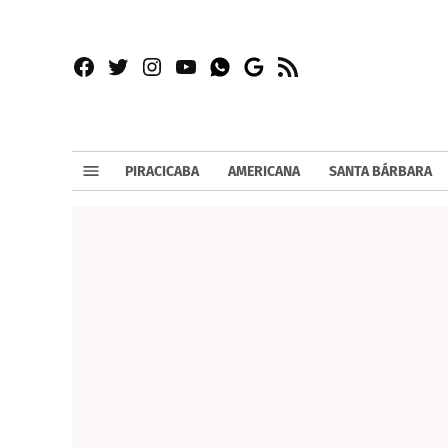
Facebook
Twitter
Instagram
YouTube
RSS
Whatsapp
Google
News
PIRACICABA
AMERICANA
SANTA BÁRBARA