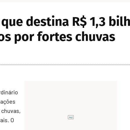
ue destina R$ 1,3 bil
os por fortes chuvas
rdinário
 ações
 chuvas,
ais. O