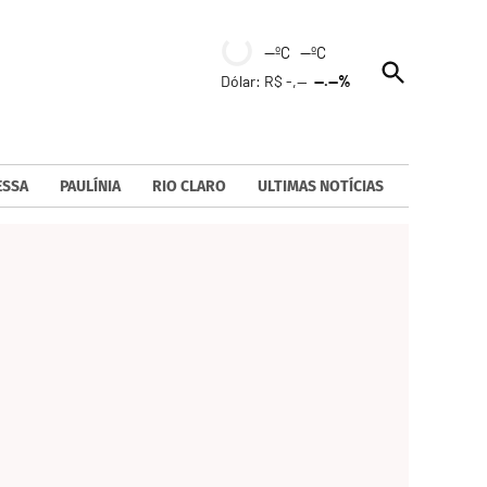
--ºC --ºC
Open
Dólar: R$ -,--
--.--%
Search
ESSA
PAULÍNIA
RIO CLARO
ULTIMAS NOTÍCIAS