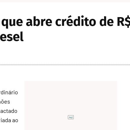
ue abre crédito de R$
iesel
rdinário
hões
pactado
viada ao