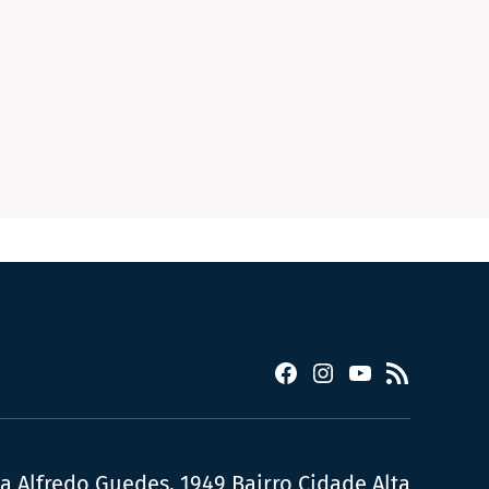
Facebook
Instagram
YouTube
RSS
ua Alfredo Guedes, 1949 Bairro Cidade Alta