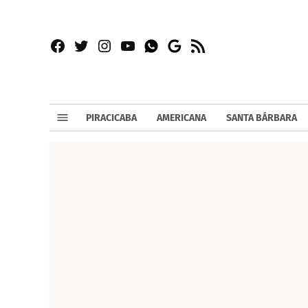
Facebook
Twitter
Instagram
YouTube
RSS
Whatsapp
Google
News
PIRACICABA
AMERICANA
SANTA BÁRBARA