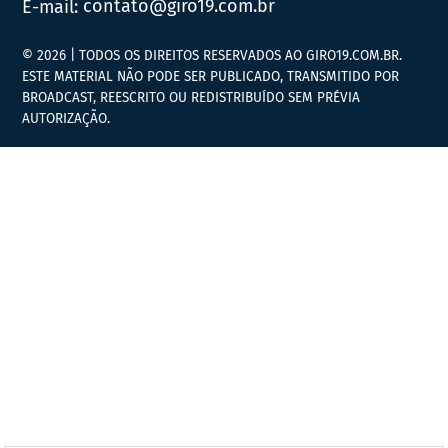
E-mail:
contato@giro19.com.br
© 2026 | TODOS OS DIREITOS RESERVADOS AO GIRO19.COM.BR.
ESTE MATERIAL NÃO PODE SER PUBLICADO, TRANSMITIDO POR
BROADCAST, REESCRITO OU REDISTRIBUÍDO SEM PRÉVIA
AUTORIZAÇÃO.