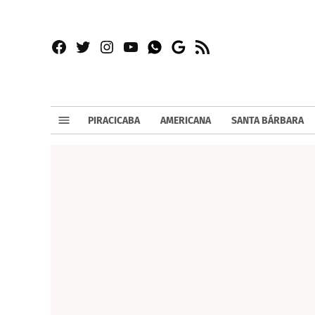
Facebook
Twitter
Instagram
YouTube
RSS
Whatsapp
Google
News
PIRACICABA
AMERICANA
SANTA BÁRBARA