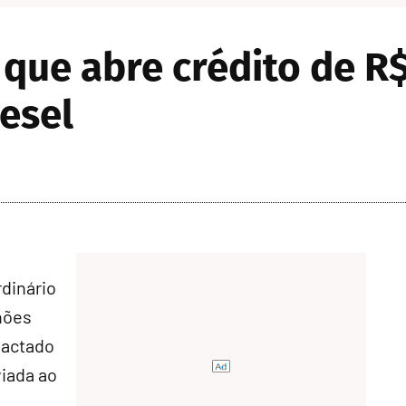
ue abre crédito de R$
iesel
rdinário
hões
pactado
viada ao