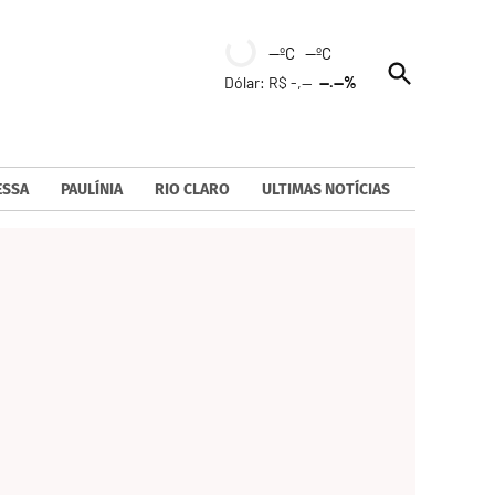
--ºC --ºC
Open
Dólar: R$ -,--
--.--%
Search
ESSA
PAULÍNIA
RIO CLARO
ULTIMAS NOTÍCIAS