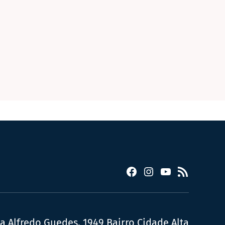
Facebook
Instagram
YouTube
RSS
ua Alfredo Guedes, 1949 Bairro Cidade Alta