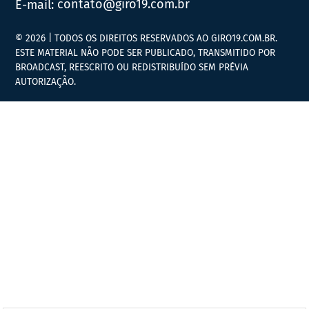
E-mail:
contato@giro19.com.br
© 2026 | TODOS OS DIREITOS RESERVADOS AO GIRO19.COM.BR.
ESTE MATERIAL NÃO PODE SER PUBLICADO, TRANSMITIDO POR
BROADCAST, REESCRITO OU REDISTRIBUÍDO SEM PRÉVIA
AUTORIZAÇÃO.