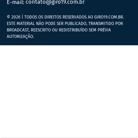
E-mail:
contato@giro19.com.br
© 2026 | TODOS OS DIREITOS RESERVADOS AO GIRO19.COM.BR.
ESTE MATERIAL NÃO PODE SER PUBLICADO, TRANSMITIDO POR
BROADCAST, REESCRITO OU REDISTRIBUÍDO SEM PRÉVIA
AUTORIZAÇÃO.