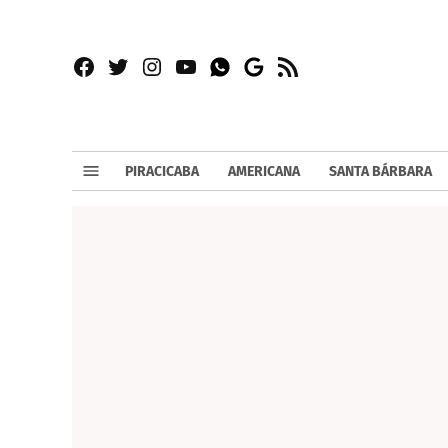
Facebook
Twitter
Instagram
YouTube
RSS
Whatsapp
Google
News
PIRACICABA
AMERICANA
SANTA BÁRBARA