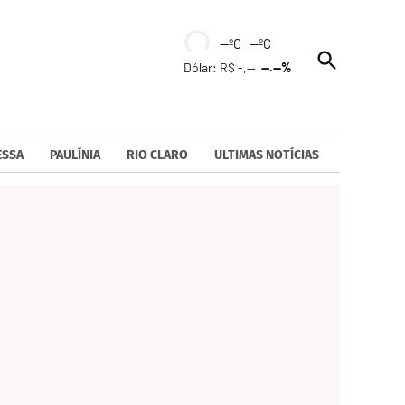
--ºC --ºC
Open
Dólar: R$ -,--
--.--%
Search
ESSA
PAULÍNIA
RIO CLARO
ULTIMAS NOTÍCIAS