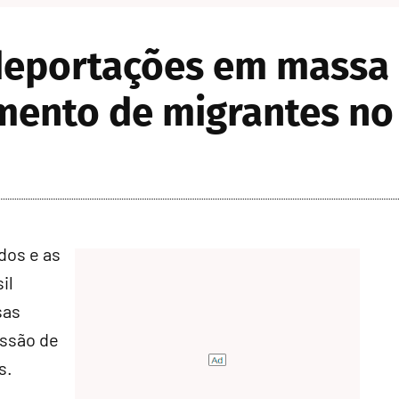
m deportações em mass
mento de migrantes no 
dos e as
il
sas
issão de
s.