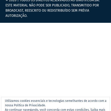
© 2026 | TODOS OS DIREITOS RESERVADOS AO GIRO19.COM.BR.
ESTE MATERIAL NÃO PODE SER PUBLICADO, TRANSMITIDO POR
BROADCAST, REESCRITO OU REDISTRIBUÍDO SEM PRÉVIA
AUTORIZAÇÃO.
Utilizamos cookies essenciais e tecnologias semelhantes de acordo com a
nossa Política de Privacidade.
Ao continuar navegando, você concorda com estas condições.
Saiba mais