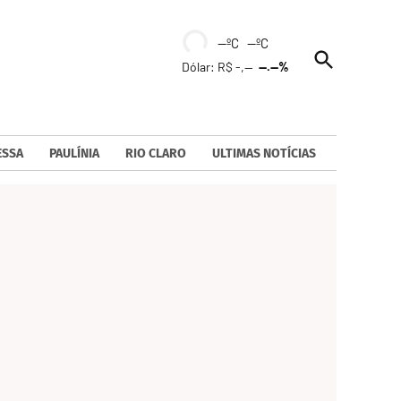
--ºC --ºC
Open
Dólar: R$ -,--
--.--%
Search
ESSA
PAULÍNIA
RIO CLARO
ULTIMAS NOTÍCIAS