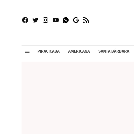
Facebook
Twitter
Instagram
YouTube
RSS
Whatsapp
Google
News
PIRACICABA
AMERICANA
SANTA BÁRBARA