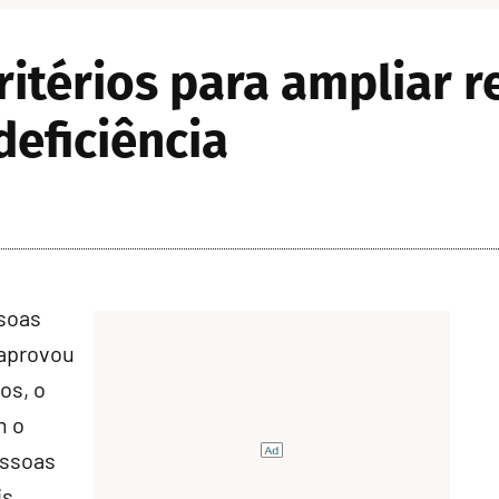
itérios para ampliar 
eficiência
ssoas
 aprovou
os, o
m o
essoas
is