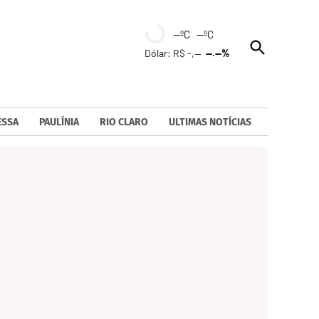
--ºC --ºC
Open
Dólar: R$ -,--
--.--%
Search
ESSA
PAULÍNIA
RIO CLARO
ULTIMAS NOTÍCIAS