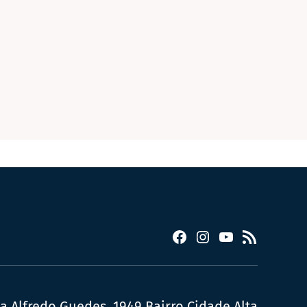
Facebook
Instagram
YouTube
RSS
ua Alfredo Guedes, 1949 Bairro Cidade Alta