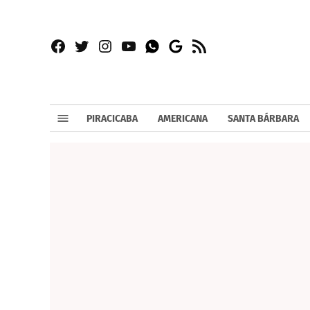
Facebook
Twitter
Instagram
YouTube
RSS
Whatsapp
Google
News
PIRACICABA
AMERICANA
SANTA BÁRBARA