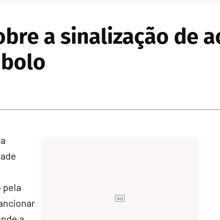
obre a sinalização de 
mbolo
 a
dade
 pela
ancionar
onde a