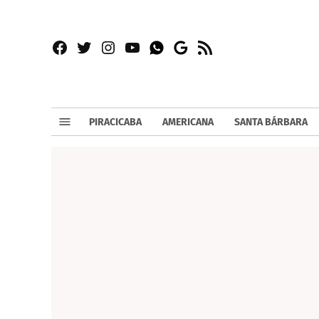
Facebook
Twitter
Instagram
YouTube
RSS
Whatsapp
Google
News
PIRACICABA
AMERICANA
SANTA BÁRBARA