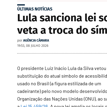
ÚLTIMAS NOTÍCIAS
Lula sanciona lei s
veta a troca do sí
por
AGÊNCIA CÂMARA
19:53, 08 JULHO 2026
O presidente Luiz Inácio Lula da Silva vetou
substituição do atual símbolo de acessibili
usado no Brasil (a figura estilizada de um
cadeirante) pelo novo modelo desenvolvido
Organização das Nações Unidas (ONU), ao s
a
Lei 15.459/26
. A nova lei amplia os locais 