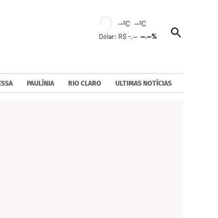
--ºC --ºC
Open
Dólar: R$ -,--
--.--%
Search
ESSA
PAULÍNIA
RIO CLARO
ULTIMAS NOTÍCIAS