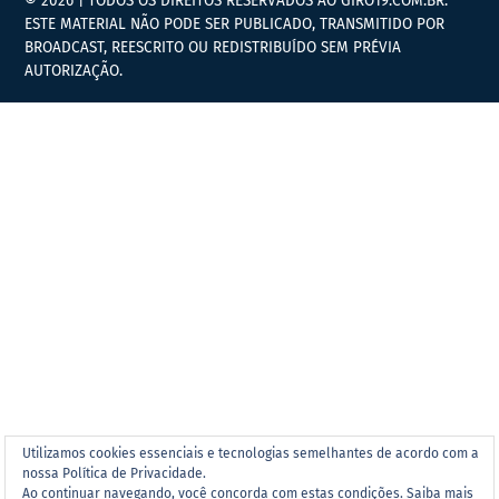
© 2026 | TODOS OS DIREITOS RESERVADOS AO GIRO19.COM.BR.
ESTE MATERIAL NÃO PODE SER PUBLICADO, TRANSMITIDO POR
BROADCAST, REESCRITO OU REDISTRIBUÍDO SEM PRÉVIA
AUTORIZAÇÃO.
Utilizamos cookies essenciais e tecnologias semelhantes de acordo com a
nossa Política de Privacidade.
Ao continuar navegando, você concorda com estas condições.
Saiba mais