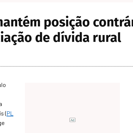
mantém posição contrá
iação de dívida rural
ulo
a
s (
PL
ge