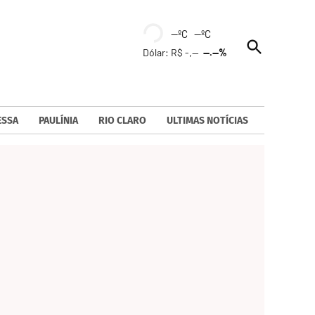
--ºC --ºC
Open
Dólar: R$ -,--
--.--%
Search
ESSA
PAULÍNIA
RIO CLARO
ULTIMAS NOTÍCIAS