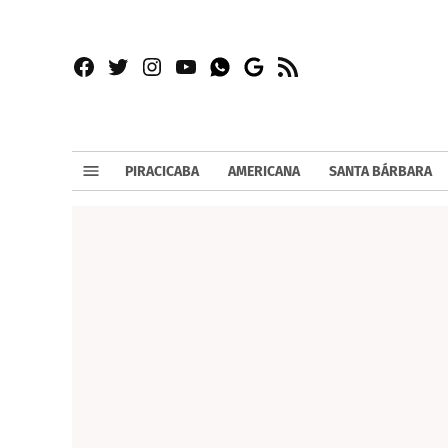
Facebook
Twitter
Instagram
YouTube
RSS
Whatsapp
Google
News
PIRACICABA
AMERICANA
SANTA BÁRBARA