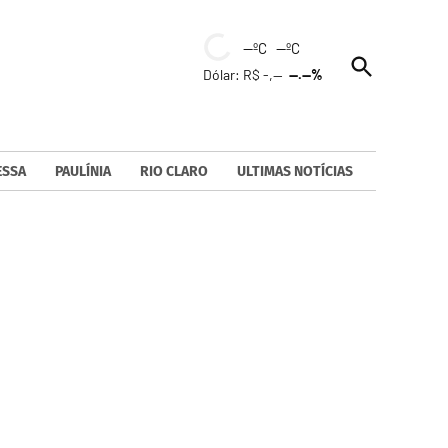
--ºC --ºC
Open
Dólar: R$ -,--
--.--%
Search
ESSA
PAULÍNIA
RIO CLARO
ULTIMAS NOTÍCIAS