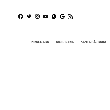
Facebook
Twitter
Instagram
YouTube
RSS
Whatsapp
Google
News
PIRACICABA
AMERICANA
SANTA BÁRBARA