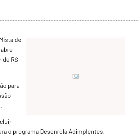
Mista de
 abre
r de R$
hão para
ssão
.
cluir
para o programa Desenrola Adimplentes.