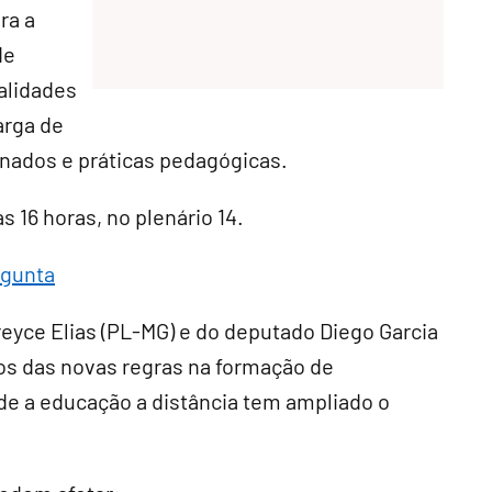
ra a
de
alidades
arga de
onados e práticas pedagógicas.
às 16 horas, no plenário 14.
rgunta
eyce Elias (PL-MG) e do deputado Diego Garcia
os das novas regras na formação de
e a educação a distância tem ampliado o