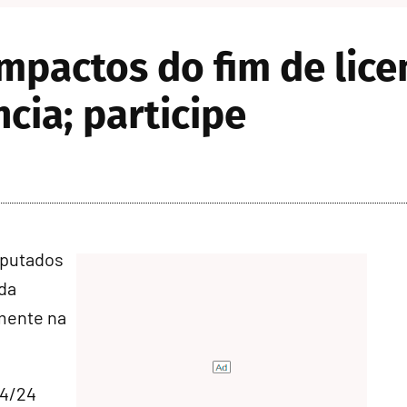
mpactos do fim de lice
cia; participe
eputados
 da
lmente na
 4/24