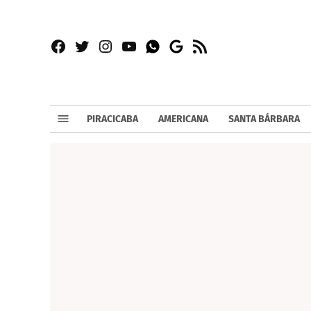
Facebook
Twitter
Instagram
YouTube
RSS
Whatsapp
Google
News
PIRACICABA
AMERICANA
SANTA BÁRBARA