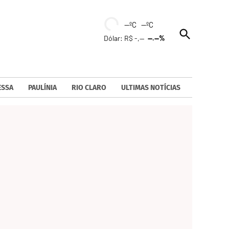
--ºC --ºC
Open
Dólar: R$ -,--
--.--%
Search
ESSA
PAULÍNIA
RIO CLARO
ULTIMAS NOTÍCIAS