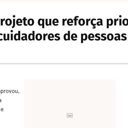
ojeto que reforça pri
cuidadores de pessoas 
aprovou,
a
 e