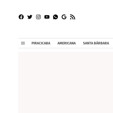
Facebook
Twitter
Instagram
YouTube
RSS
Whatsapp
Google
News
PIRACICABA
AMERICANA
SANTA BÁRBARA