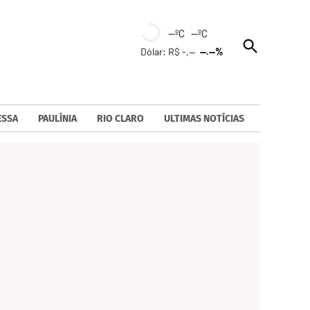
--ºC --ºC
Open
Dólar: R$ -,--
--.--%
Search
ESSA
PAULÍNIA
RIO CLARO
ULTIMAS NOTÍCIAS