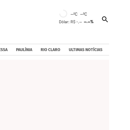
--ºC --ºC
Open
Dólar: R$ -,--
--.--%
Search
ESSA
PAULÍNIA
RIO CLARO
ULTIMAS NOTÍCIAS