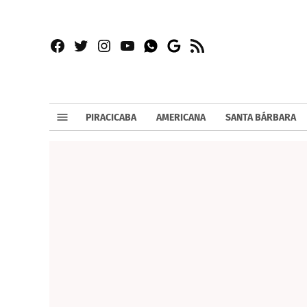
Facebook
Twitter
Instagram
YouTube
RSS
Whatsapp
Google
News
PIRACICABA
AMERICANA
SANTA BÁRBARA