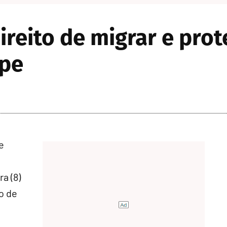
reito de migrar e prote
ipe
e
a (8)
o de