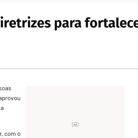
retrizes para fortalece
ssoas
 aprovou
 a
ir, com o