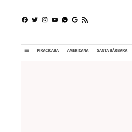
Facebook
Twitter
Instagram
YouTube
RSS
Whatsapp
Google
News
PIRACICABA
AMERICANA
SANTA BÁRBARA