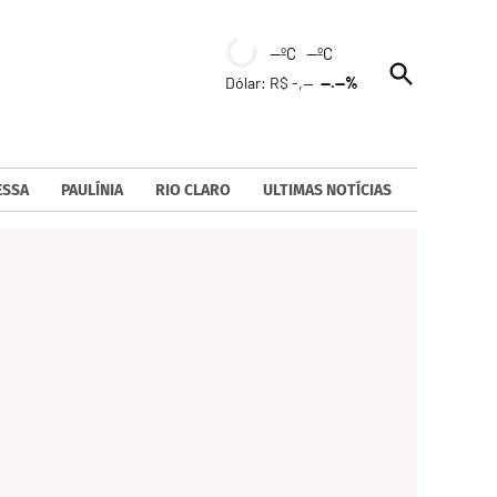
--ºC --ºC
Open
Dólar: R$ -,--
--.--%
Search
ESSA
PAULÍNIA
RIO CLARO
ULTIMAS NOTÍCIAS