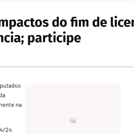
mpactos do fim de lice
cia; participe
eputados
 da
lmente na
 4/24