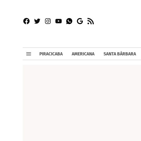
Facebook
Twitter
Instagram
YouTube
RSS
Whatsapp
Google
News
PIRACICABA
AMERICANA
SANTA BÁRBARA