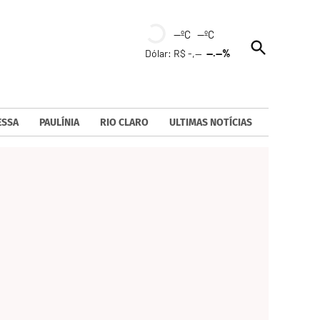
--ºC --ºC
Open
Dólar: R$ -,--
--.--%
Search
ESSA
PAULÍNIA
RIO CLARO
ULTIMAS NOTÍCIAS