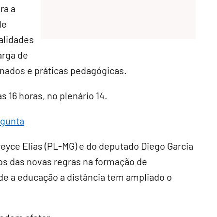
ra a
de
alidades
arga de
onados e práticas pedagógicas.
às 16 horas, no plenário 14.
rgunta
eyce Elias (PL-MG) e do deputado Diego Garcia
os das novas regras na formação de
e a educação a distância tem ampliado o