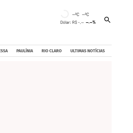
--ºC --ºC
Open
Dólar: R$ -,--
--.--%
Search
ESSA
PAULÍNIA
RIO CLARO
ULTIMAS NOTÍCIAS