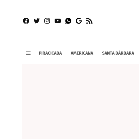
Facebook
Twitter
Instagram
YouTube
RSS
Whatsapp
Google
News
PIRACICABA
AMERICANA
SANTA BÁRBARA