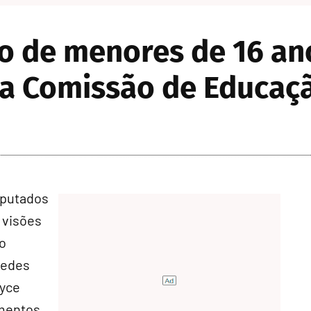
o de menores de 16 ano
na Comissão de Educaç
eputados
s visões
 o
redes
eyce
umentos