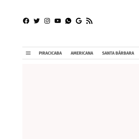
Facebook
Twitter
Instagram
YouTube
RSS
Whatsapp
Google
News
PIRACICABA
AMERICANA
SANTA BÁRBARA