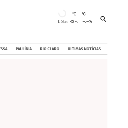
--ºC --ºC
Open
Dólar: R$ -,--
--.--%
Search
ESSA
PAULÍNIA
RIO CLARO
ULTIMAS NOTÍCIAS