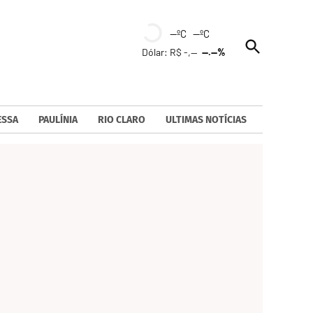
--ºC --ºC
Open
Dólar: R$ -,--
--.--%
Search
ESSA
PAULÍNIA
RIO CLARO
ULTIMAS NOTÍCIAS