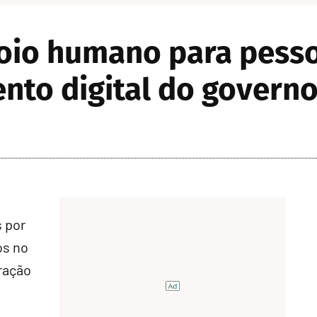
poio humano para pess
nto digital do govern
 por
os no
ração