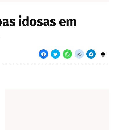
oas idosas em
o