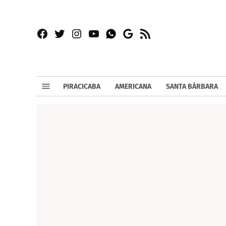
Facebook
Twitter
Instagram
YouTube
RSS
Whatsapp
Google
News
PIRACICABA
AMERICANA
SANTA BÁRBARA