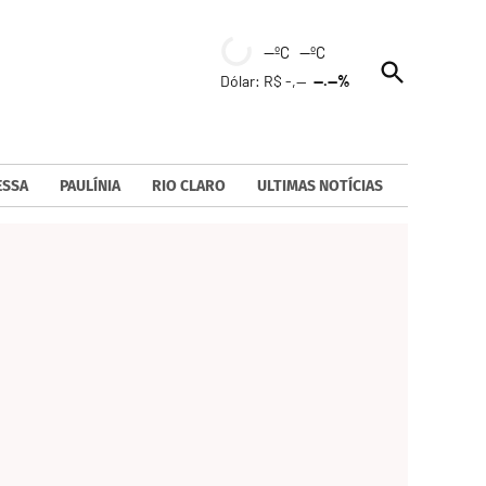
--ºC --ºC
Open
Dólar: R$ -,--
--.--%
Search
ESSA
PAULÍNIA
RIO CLARO
ULTIMAS NOTÍCIAS