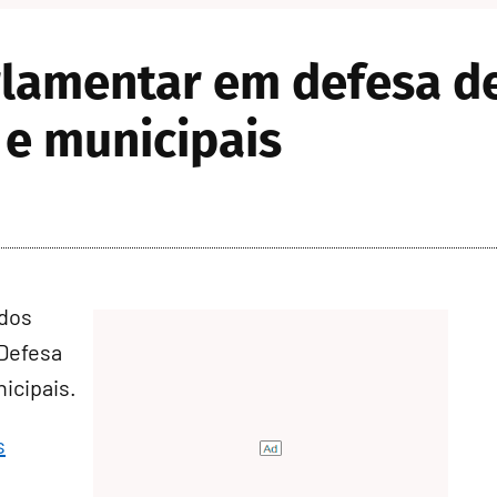
rlamentar em defesa d
 e municipais
 dos
Defesa
icipais.
s