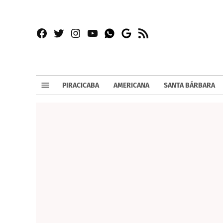
Facebook
Twitter
Instagram
YouTube
RSS
Whatsapp
Google
News
PIRACICABA
AMERICANA
SANTA BÁRBARA