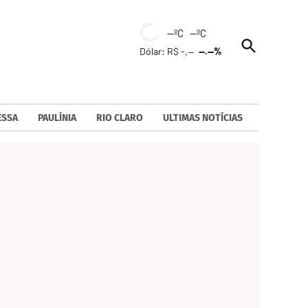
--ºC --ºC
Open
Dólar: R$ -,--
--.--%
Search
ESSA
PAULÍNIA
RIO CLARO
ULTIMAS NOTÍCIAS