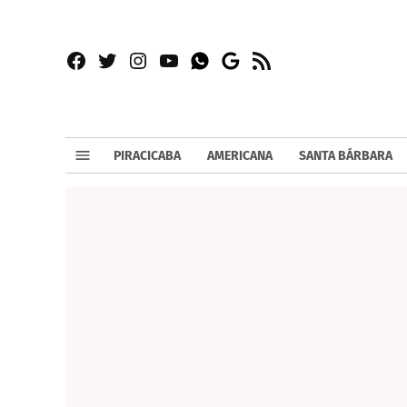
Facebook
Twitter
Instagram
YouTube
RSS
Whatsapp
Google
News
PIRACICABA
AMERICANA
SANTA BÁRBARA