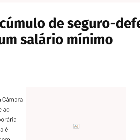
cúmulo de seguro-def
 um salário mínimo
a Câmara
e ao
orária
a é
 sem