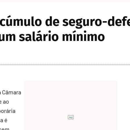
cúmulo de seguro-def
 um salário mínimo
a Câmara
e ao
orária
a é
 sem