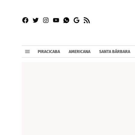
Facebook
Twitter
Instagram
YouTube
RSS
Whatsapp
Google
News
PIRACICABA
AMERICANA
SANTA BÁRBARA