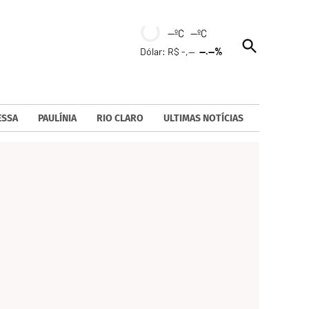
--ºC --ºC
Open
Dólar: R$ -,--
--.--%
Search
ESSA
PAULÍNIA
RIO CLARO
ULTIMAS NOTÍCIAS