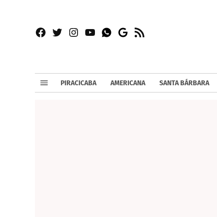
Facebook
Twitter
Instagram
YouTube
RSS
Whatsapp
Google
News
PIRACICABA
AMERICANA
SANTA BÁRBARA