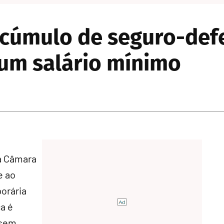
cúmulo de seguro-def
 um salário mínimo
a Câmara
e ao
orária
a é
 sem