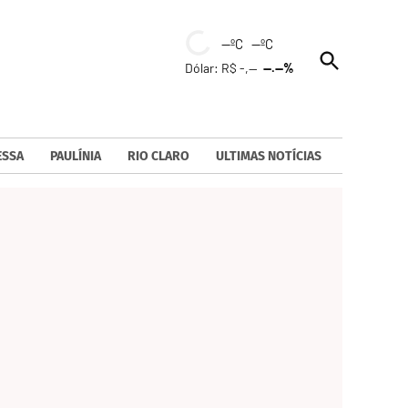
--ºC --ºC
Open
Dólar: R$ -,--
--.--%
Search
ESSA
PAULÍNIA
RIO CLARO
ULTIMAS NOTÍCIAS