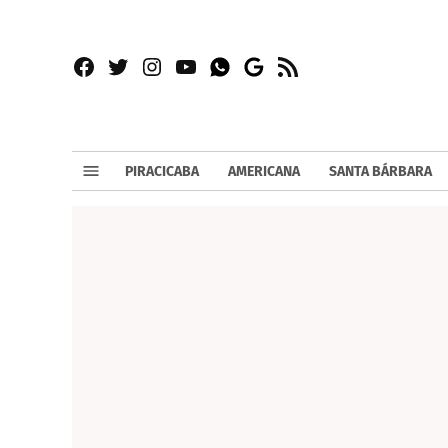
Facebook
Twitter
Instagram
YouTube
RSS
Whatsapp
Google
News
PIRACICABA
AMERICANA
SANTA BÁRBARA