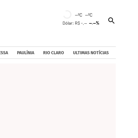
--ºC --ºC
Open
Dólar: R$ -,--
--.--%
Search
ESSA
PAULÍNIA
RIO CLARO
ULTIMAS NOTÍCIAS