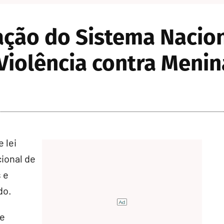
ação do Sistema Nacio
Violência contra Menin
 lei
ional de
 e
do.
 e