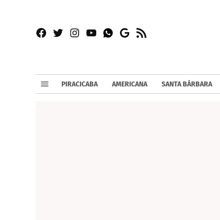
Facebook
Twitter
Instagram
YouTube
RSS
Whatsapp
Google
News
PIRACICABA
AMERICANA
SANTA BÁRBARA