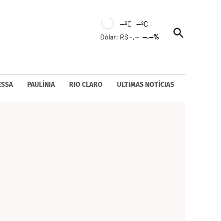
--ºC --ºC
Open
Dólar: R$ -,--
--.--%
Search
ESSA
PAULÍNIA
RIO CLARO
ULTIMAS NOTÍCIAS