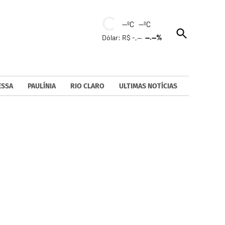
--ºC --ºC
Open
Dólar: R$ -,--
--.--%
Search
ESSA
PAULÍNIA
RIO CLARO
ULTIMAS NOTÍCIAS