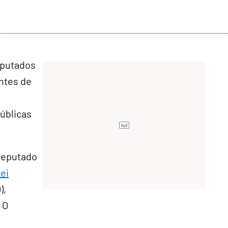
eputados
ntes de
públicas
 deputado
ei
),
 O